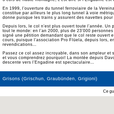
En 1999, l'ouverture du tunnel ferroviaire de la Verein
constitue par ailleurs le plus long tunnel à voie métr
donne puisque les trains y assurent des navettes pour 
Depuis lors, le col n'est plus ouvert toute l'année. Un p
tout le monde: en l'an 2000, plus de 23'000 personnes (
signé une pétition demandant que le col reste ouvert e
cours, puisque l'association Pro Flüela, depuis lors, e
revendications...
Passez ce col assez incroyable, dans son ampleur et se
et vous comprendrez pourquoi! La montée depuis Davo
descente vers l'Engadine est spectaculaire...
Grisons (Grischun, Graubünden, Grigioni)
Ce gu