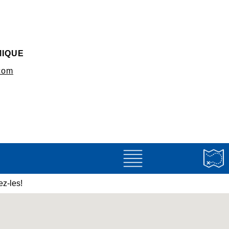
MIQUE
com
z-les!