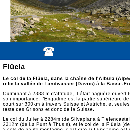
Flüela
Le col de la Flüela, dans la chaîne de l'Albula (Alpe
relie la vallée de Landwasser (Davos) à la Basse-E
Culminant à 2383 m d'altitude, il était naguère ouvert 
son importance: l'Engadine est la partie supérieure de l
court sur 300km à travers Suisse et Autriche, et seules 
reste des Grisons et donc de la Suisse.
Le col du Julier à 2284m (de Silvaplana à Tiefencastel)
2312m (de La Punt à Thusis), et le col de la Flüela (d
3 cols de haute montagne, c'est dire si l'Engadine est 