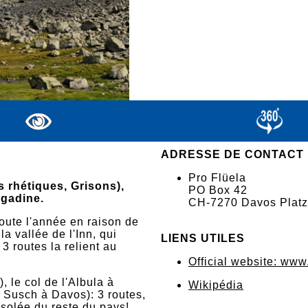
ADRESSE DE CONTACT
Pro Flüela
s rhétiques, Grisons),
PO Box 42
ngadine.
CH-7270 Davos Platz
toute l'année en raison de
a vallée de l'Inn, qui
LIENS UTILES
3 routes la relient au
Official website: www
, le col de l'Albula à
Wikipédia
e Susch à Davos): 3 routes,
isolée du reste du pays!