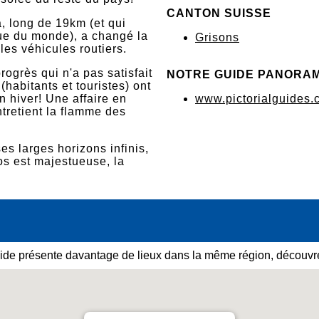
CANTON SUISSE
a, long de 19km (et qui
ique du monde), a changé la
Grisons
les véhicules routiers.
rogrès qui n'a pas satisfait
NOTRE GUIDE PANORA
habitants et touristes) ont
n hiver! Une affaire en
www.pictorialguides.
ntretient la flamme des
s larges horizons infinis,
s est majestueuse, la
ide présente davantage de lieux dans la même région, découvre