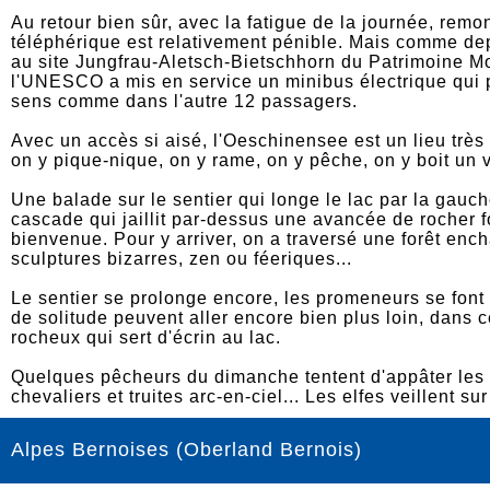
Au retour bien sûr, avec la fatigue de la journée, remon
téléphérique est relativement pénible. Mais comme depu
au site Jungfrau-Aletsch-Bietschhorn du Patrimoine M
l'UNESCO a mis en service un minibus électrique qui
sens comme dans l'autre 12 passagers.
Avec un accès si aisé, l'Oeschinensee est un lieu très
on y pique-nique, on y rame, on y pêche, on y boit un v
Une balade sur le sentier qui longe le lac par la gauc
cascade qui jaillit par-dessus une avancée de rocher 
bienvenue. Pour y arriver, on a traversé une forêt en
sculptures bizarres, zen ou féeriques...
Le sentier se prolonge encore, les promeneurs se font
de solitude peuvent aller encore bien plus loin, dans 
rocheux qui sert d'écrin au lac.
Quelques pêcheurs du dimanche tentent d'appâter les 
chevaliers et truites arc-en-ciel... Les elfes veillent su
Alpes Bernoises (Oberland Bernois)