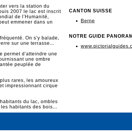
ter vers la station du
CANTON SUISSE
is 2007 le lac est inscrit
ondial de l'Humanité,
Berne
 peut emmener dans un
NOTRE GUIDE PANORA
 fréquenté. On s'y balade,
erre sur une terrasse...
www.pictorialguides.
he permet d'atteindre une
fournissant une ombre
chantée peuplée de
 plus rares, les amoureux
cet impressionnant cirque
habitants du lac, ombles
r les habitants des bois...