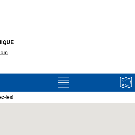
MIQUE
com
z-les!