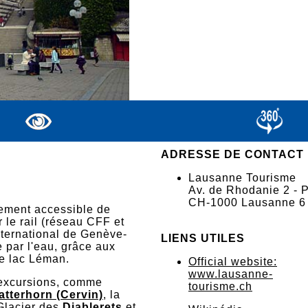
ADRESSE DE CONTACT
Lausanne Tourisme
Av. de Rhodanie 2 -
CH-1000 Lausanne 6
ilement accessible de
r le rail (réseau CFF et
international de Genève-
LIENS UTILES
e par l'eau, grâce aux
e lac Léman.
Official website:
www.lausanne-
'excursions, comme
tourisme.ch
atterhorn (Cervin)
, la
 Glacier des
Diablerets
et