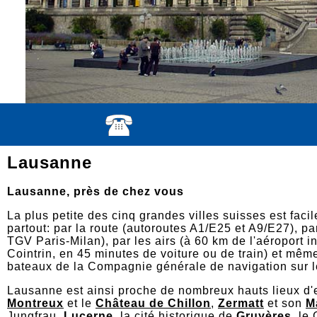
Lausanne
Lausanne, près de chez vous
La plus petite des cinq grandes villes suisses est fac
partout: par la route (autoroutes A1/E25 et A9/E27), pa
TGV Paris-Milan), par les airs (à 60 km de l'aéroport 
Cointrin, en 45 minutes de voiture ou de train) et mêm
bateaux de la Compagnie générale de navigation sur l
Lausanne est ainsi proche de nombreux hauts lieux d
Montreux
et le
Château de Chillon
,
Zermatt
et son
M
Jungfrau,
Lucerne
, la cité historique de
Gruyères
, le