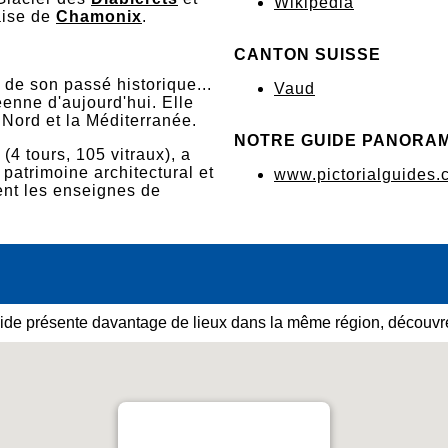
Wikipédia
aise de
Chamonix
.
CANTON SUISSE
e de son passé historique...
Vaud
enne d'aujourd'hui. Elle
 Nord et la Méditerranée.
NOTRE GUIDE PANORA
(4 tours, 105 vitraux), a
patrimoine architectural et
www.pictorialguides.
ent les enseignes de
ide présente davantage de lieux dans la même région, découvre