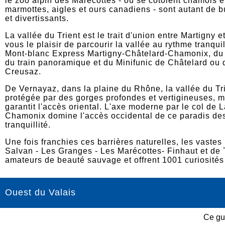
le zoo alpin des Marécottes - où se côtoient chamois e
marmottes, aigles et ours canadiens - sont autant de bu
et divertissants.
La vallée du Trient est le trait d'union entre Martigny
vous le plaisir de parcourir la vallée au rythme tranquil
Mont-blanc Express Martigny-Châtelard-Chamonix, du f
du train panoramique et du Minifunic de Châtelard ou 
Creusaz.
De Vernayaz, dans la plaine du Rhône, la vallée du Tr
protégée par des gorges profondes et vertigineuses, 
garantit l'accès oriental. L'axe moderne par le col de 
Chamonix domine l'accès occidental de ce paradis de
tranquillité.
Une fois franchies ces barrières naturelles, les vastes
Salvan - Les Granges - Les Marécottes- Finhaut et de T
amateurs de beauté sauvage et offrent 1001 curiosités
Ouest du Valais
Ce gu