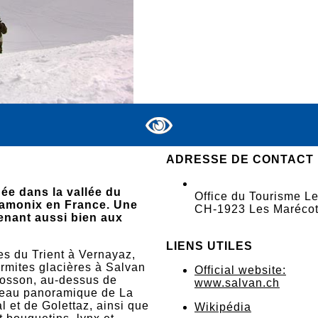
ADRESSE DE CONTACT
uée dans la vallée du
Office du Tourisme L
Chamonix en France. Une
CH-1923 Les Marécot
enant aussi bien aux
LIENS UTILES
ges du Trient à Vernayaz,
armites glacières à Salvan
Official website:
mosson, au-dessus de
www.salvan.ch
ateau panoramique de La
 et de Golettaz, ainsi que
Wikipédia