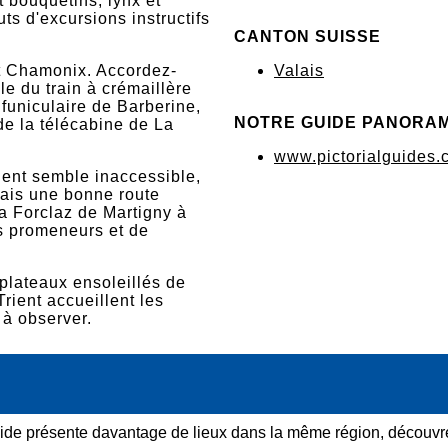
t bouquetins, lynx et
ts d'excursions instructifs
CANTON SUISSE
 et Chamonix. Accordez-
Valais
le du train à crémaillère
uniculaire de Barberine,
NOTRE GUIDE PANORA
de la télécabine de La
www.pictorialguides.
ient semble inaccessible,
mais une bonne route
La Forclaz de Martigny à
s promeneurs et de
 plateaux ensoleillés de
rient accueillent les
 à observer.
ide présente davantage de lieux dans la même région, découvre