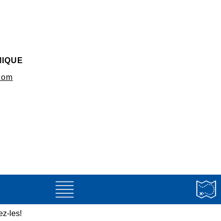
MIQUE
com
z-les!