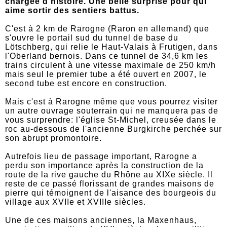
chargée d'histoire. Une belle surprise pour qui
aime sortir des sentiers battus.
C'est à 2 km de Rarogne (Raron en allemand) que
s'ouvre le portail sud du tunnel de base du
Lötschberg, qui relie le Haut-Valais à Frutigen, dans
l'Oberland bernois. Dans ce tunnel de 34,6 km les
trains circulent à une vitesse maximale de 250 km/h
mais seul le premier tube a été ouvert en 2007, le
second tube est encore en construction.
Mais c'est à Rarogne même que vous pourrez visiter
un autre ouvrage souterrain qui ne manquera pas de
vous surprendre: l'église St-Michel, creusée dans le
roc au-dessous de l'ancienne Burgkirche perchée sur
son abrupt promontoire.
Autrefois lieu de passage important, Rarogne a
perdu son importance après la construction de la
route de la rive gauche du Rhône au XIXe siècle. Il
reste de ce passé florissant de grandes maisons de
pierre qui témoignent de l'aisance des bourgeois du
village aux XVIIe et XVIIIe siècles.
Une de ces maisons anciennes, la Maxenhaus,