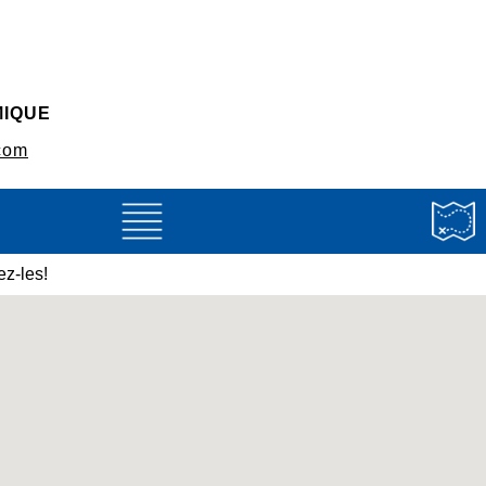
MIQUE
com
z-les!