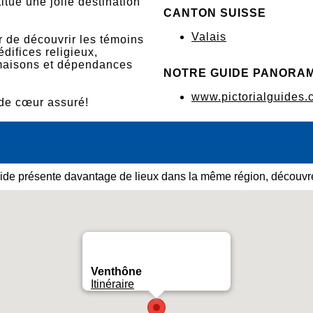
itue une jolie destination
CANTON SUISSE
Valais
r de découvrir les témoins
difices religieux,
 maisons et dépendances
NOTRE GUIDE PANORA
www.pictorialguides.
 de cœur assuré!
ide présente davantage de lieux dans la même région, découvre
Venthône
Itinéraire