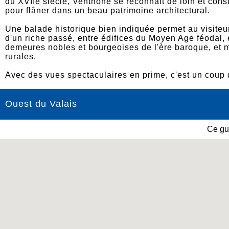
du XVIIe siècle, Venthône se reconnaît de loin et const
pour flâner dans un beau patrimoine architectural.
Une balade historique bien indiquée permet au visiteu
d'un riche passé, entre édifices du Moyen Age féodal, é
demeures nobles et bourgeoises de l'ère baroque, et
rurales.
Avec des vues spectaculaires en prime, c'est un coup
Ouest du Valais
Ce gu